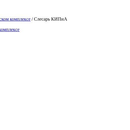
ском комплексе
/ Слесарь КИПиА
комплексе